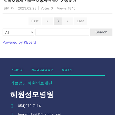
칠곡소방서 긴급구조통제단 불시 가동훈련
관리자
|
2023.02.23
|
Votes 0
|
Views 1846
First
«
3
»
Last
Search
Powered by KBoard
오시는 길
환자의 권리와 의무
병원소개
의료법인 혜원의료재단
혜원성모병원
054)979-7114
hyewon1998@hanmail.net