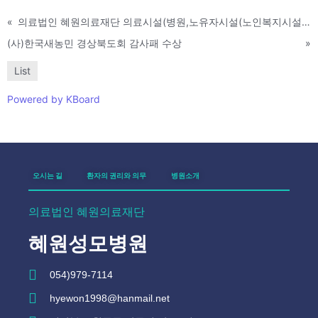
«
의료법인 혜원의료재단 의료시설(병원,노유자시설(노인복지시설)) 증축공사 기공식
(사)한국새농민 경상북도회 감사패 수상
»
List
Powered by KBoard
오시는 길
환자의 권리와 의무
병원소개
의료법인 혜원의료재단
혜원성모병원
054)979-7114
hyewon1998@hanmail.net